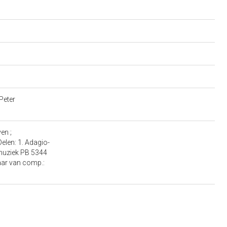
Peter
en ;
len: 1. Adagio-
tmuziek PB 5344
Jaar van comp.: