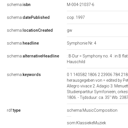
schema:
isbn
M-004-21037-6
schema:
datePublished
cop. 1997
gw
schema:
locationCreated
schema:
headline
Symphonie Nr. 4
schema:
alternativeHeadline
: B-Dur = Symphony no. 4 : in B fl
Hauschild
schema:
keywords
0 1 140582 1806 2 23906 784.2184 :
herausgegeben von = edited by P
Allegro vivace 2. Adagio 3. Menue
Studienpartitur Symfonieën, orkest,
1806. - Tijdsduur: ca. 35'' Wb. 238
rdf:
type
schema:MusicComposition
som:KlassiekeMuziek