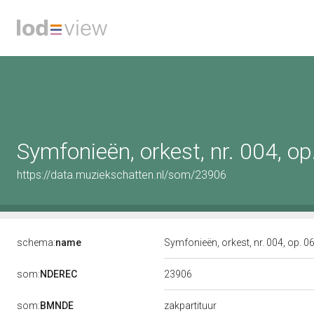
Symfonieën, orkest, nr. 004, op.
https://data.muziekschatten.nl/som/23906
schema:
name
Symfonieën, orkest, nr. 004, op. 06
23906
som:
NDEREC
som:
BMNDE
zakpartituur