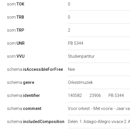
0
som:
TOK
0
som:
TRB
2
som:
TRP
PB 5344
som:
UNR
som:
VVU
Studienpartitur
Nee
schema:
isAccessibleForFree
schema:
genre
Orkestmuziek
140582
23906
PB 5344
schema:
identifier
schema:
comment
Voor orkest. - Met voorw. - Jaar va
schema:
includedComposition
Delen: 1. Adagio-Allegro vivace 2.