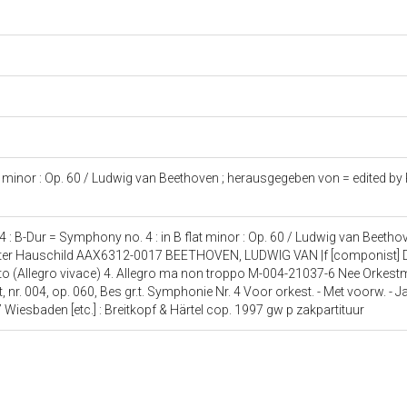
at minor : Op. 60 / Ludwig van Beethoven ; herausgegeben von = edited by 
 B-Dur = Symphony no. 4 : in B flat minor : Op. 60 / Ludwig van Beethov
eter Hauschild AAX6312-0017 BEETHOVEN, LUDWIG VAN |f [componist] De
tto (Allegro vivace) 4. Allegro ma non troppo M-004-21037-6 Nee Orkes
 nr. 004, op. 060, Bes gr.t. Symphonie Nr. 4 Voor orkest. - Met voorw. - 
7 Wiesbaden [etc.] : Breitkopf & Härtel cop. 1997 gw p zakpartituur