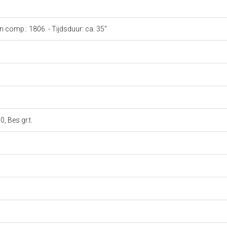
n comp.: 1806. - Tijdsduur: ca. 35''
0, Bes gr.t.