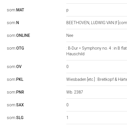
p
som:
MAT
som:
N
BEETHOVEN, LUDWIG VAN |f [com
Nee
som:
ONLINE
som:
OTG
: B-Dur = Symphony no. 4 : in B fl
Hauschild
0
som:
OV
som:
PKL
Wiesbaden [etc.] : Breitkopf & Härt
Wb. 2387
som:
PNR
0
som:
SAX
1
som:
SLG