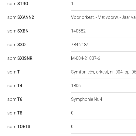
1
som:
STRO
som:
SXANN2
Voor orkest. - Met voorw. - Jaar va
140582
som:
SXBN
784.2184
som:
SXD
som:
SXISNR
M-004-21037-6
som:
T
Symfonieën, orkest, nr. 004, op. 06
1806
som:
T4
som:
T6
Symphonie Nr. 4
0
som:
TB
0
som:
TOETS