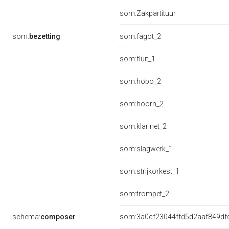
som:Zakpartituur
som:
bezetting
som:fagot_2
som:fluit_1
som:hobo_2
som:hoorn_2
som:klarinet_2
som:slagwerk_1
som:strijkorkest_1
som:trompet_2
schema:
composer
som:3a0cf23044ffd5d2aaf849df