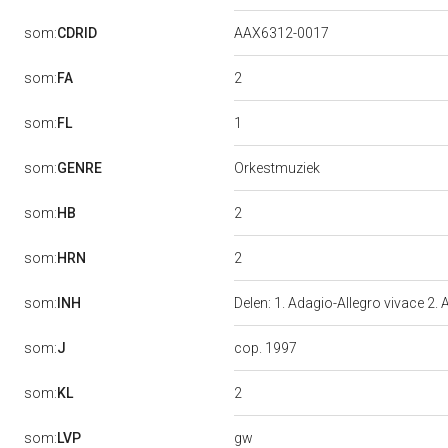
som:
CDRID
AAX6312-0017
2
som:
FA
1
som:
FL
som:
GENRE
Orkestmuziek
2
som:
HB
2
som:
HRN
som:
INH
Delen: 1. Adagio-Allegro vivace 2.
som:
J
cop. 1997
2
som:
KL
gw
som:
LVP