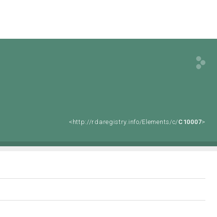
<http://rdaregistry.info/Elements/c/
C10007
>