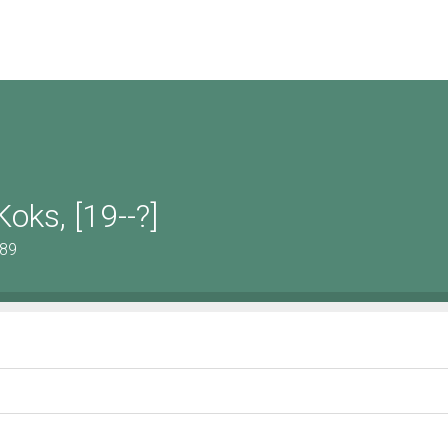
oks, [19--?]
289