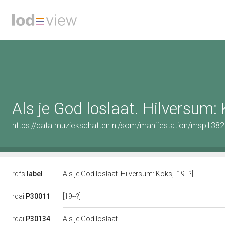
Als je God loslaat. Hilversum: K
https://data.muziekschatten.nl/som/manifestation/msp138
rdfs:
label
Als je God loslaat. Hilversum: Koks, [19--?]
[19--?]
rdai:
P30011
rdai:
P30134
Als je God loslaat