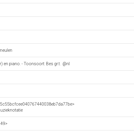
rmeulen
) en piano. - Toonsoort: Bes gr.t.
@nl
n/15c55bcfcee040767440038eb7da77be>
Muzieknotatie
049>