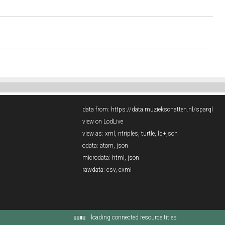
data from:
https://data.muziekschatten.nl/sparql
view on LodLive
view as:
xml
,
ntriples
,
turtle
,
ld+json
odata:
atom
,
json
microdata:
html
,
json
rawdata:
csv
,
cxml