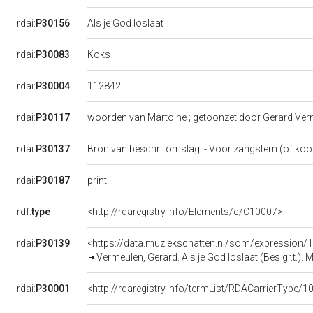
rdai:
P30156
Als je God loslaat
Koks
rdai:
P30083
112842
rdai:
P30004
rdai:
P30117
woorden van Martoine ; getoonzet door Gerard Ve
rdai:
P30137
Bron van beschr.: omslag. - Voor zangstem (of koor
print
rdai:
P30187
rdf:
type
<http://rdaregistry.info/Elements/c/C10007>
rdai:
P30139
<https://data.muziekschatten.nl/som/expressio
Vermeulen, Gerard. Als je God loslaat (Bes gr.t.). 
rdai:
P30001
<http://rdaregistry.info/termList/RDACarrierType/1