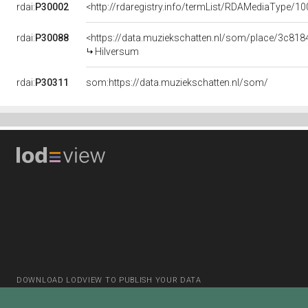
rdai:
P30002
<http://rdaregistry.info/termList/RDAMediaType/1
rdai:
P30088
<https://data.muziekschatten.nl/som/place/3c8
Hilversum
rdai:
P30311
som:https://data.muziekschatten.nl/som/
DOWNLOAD LODVIEW TO PUBLISH YOUR DATA