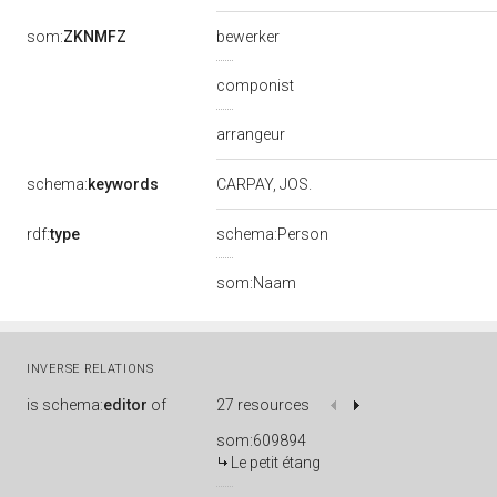
som:
ZKNMFZ
bewerker
componist
arrangeur
schema:
keywords
CARPAY, JOS.
rdf:
type
schema:Person
som:Naam
INVERSE RELATIONS
is
schema:
editor
of
27 resources
som:609894
Le petit étang