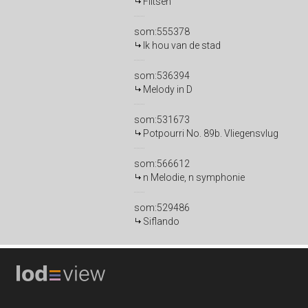
Flitsen
som:555378
Ik hou van de stad
som:536394
Melody in D
som:531673
Potpourri No. 89b. Vliegensvlug
som:566612
n Melodie, n symphonie
som:529486
Siflando