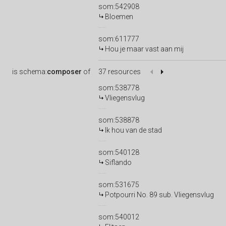
som:542908
Bloemen
som:611777
Hou je maar vast aan mij
is
schema:
composer
of
37 resources
som:538778
Vliegensvlug
som:538878
Ik hou van de stad
som:540128
Siflando
som:531675
Potpourri No. 89 sub. Vliegensvlug
som:540012