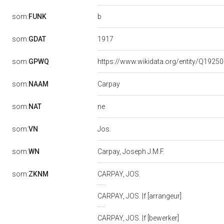
b
som:
FUNK
1917
som:
GDAT
som:
GPWQ
https://www.wikidata.org/entity/Q1925
Carpay
som:
NAAM
ne
som:
NAT
Jos.
som:
VN
som:
WN
Carpay, Joseph J.M.F.
som:
ZKNM
CARPAY, JOS.
CARPAY, JOS. |f [arrangeur]
CARPAY, JOS. |f [bewerker]