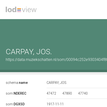
CARPAY, JOS.
https://data.muziekschatten.nl/som/00094c252e9303404f
schema:
name
CARPAY, JOS.
47472
47890
47740
som:
NDEREC
som:
DGXSD
1917-11-11