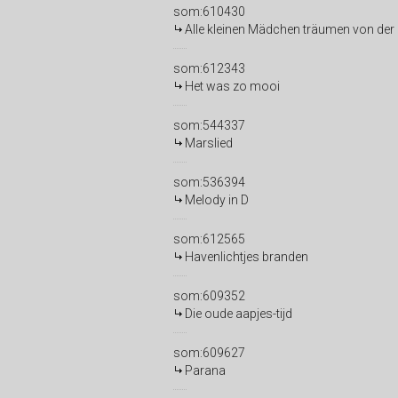
som:610430
Alle kleinen Mädchen träumen von der L
som:612343
Het was zo mooi
som:544337
Marslied
som:536394
Melody in D
som:612565
Havenlichtjes branden
som:609352
Die oude aapjes-tijd
som:609627
Parana