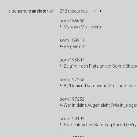
is
schema:
translator
of
272 resources
som:186660
My way (Mijn leven)
som:189211
Vergeet niet ...
som:195807
Zeig' mir den Platz an der Sonne (Ik zoek
som:197253
Bij 't laaiend kampvuur (Am Lagerfeuer
som:197252
Wer in deine Augen sieht (Wie in je ogen
som:190192
Alle Leute lieben Samstag Abend (Ev'r