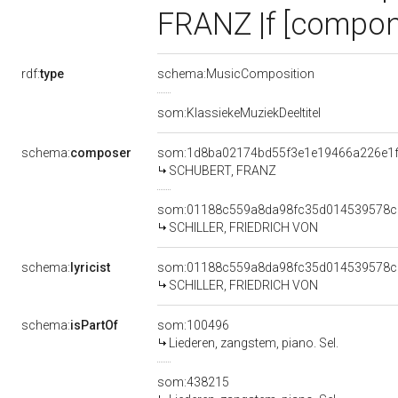
FRANZ |f [compon
rdf:
type
schema:MusicComposition
som:KlassiekeMuziekDeeltitel
schema:
composer
som:1d8ba02174bd55f3e1e19466a226e1
SCHUBERT, FRANZ
som:01188c559a8da98fc35d014539578c
SCHILLER, FRIEDRICH VON
schema:
lyricist
som:01188c559a8da98fc35d014539578c
SCHILLER, FRIEDRICH VON
schema:
isPartOf
som:100496
Liederen, zangstem, piano. Sel.
som:438215