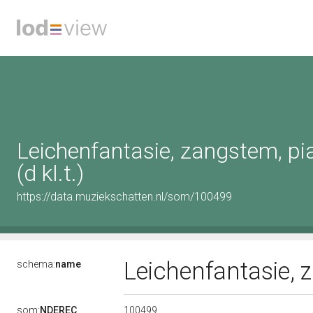
Leichenfantasie, zangstem, pi
(d kl.t.)
https://data.muziekschatten.nl/som/100499
Leichenfantasie, z
schema:
name
100499
som:
NDEREC