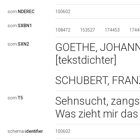
100602
som:
NDEREC
som:
SXBN1
108472
153527
174453
1744
GOETHE, JOHANN
som:
SXN2
[tekstdichter]
SCHUBERT, FRANZ
Sehnsucht, zangste
som:
T5
Was zieht mir das
100602
schema:
identifier