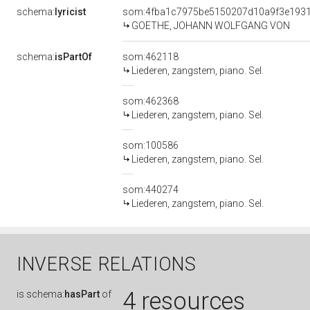
schema:
lyricist
som:4fba1c7975be5150207d10a9f3e193
GOETHE, JOHANN WOLFGANG VON
schema:
isPartOf
som:462118
Liederen, zangstem, piano. Sel.
som:462368
Liederen, zangstem, piano. Sel.
som:100586
Liederen, zangstem, piano. Sel.
som:440274
Liederen, zangstem, piano. Sel.
INVERSE RELATIONS
4 resources
is
schema:
hasPart
of