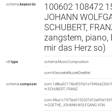
100602 108472 1
schema:
keywords
JOHANN WOLFGANG
SCHUBERT, FRANZ 
zangstem, piano, D
mir das Herz so)
rdf:
type
schema:MusicComposition
som:KlassiekeMuziekDeeltitel
schema:
composer
som:1d8ba02174bd55f3e1e19466a226e1
SCHUBERT, FRANZ
som:4fba1c7975be5150207d10a9f3e193
GOETHE, JOHANN WOLFGANG VON