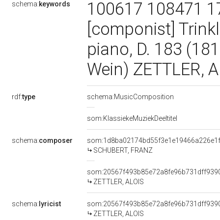
100617 108471 1
schema:
keywords
[componist] Trinkl
piano, D. 183 (18
Wein) ZETTLER, AL
rdf:
type
schema:MusicComposition
som:KlassiekeMuziekDeeltitel
schema:
composer
som:1d8ba02174bd55f3e1e19466a226e1
SCHUBERT, FRANZ
som:20567f493b85e72a8fe96b731dff939
ZETTLER, ALOIS
schema:
lyricist
som:20567f493b85e72a8fe96b731dff939
ZETTLER, ALOIS