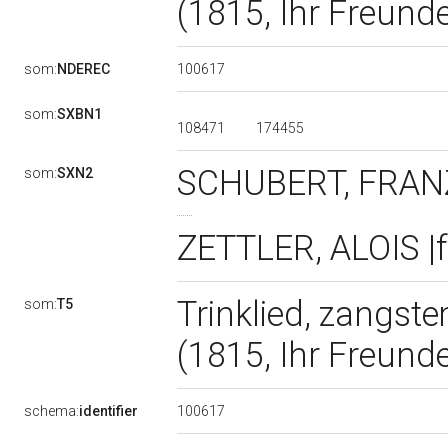
(1815, Ihr Freund
100617
som:
NDEREC
som:
SXBN1
108471
174455
SCHUBERT, FRANZ
som:
SXN2
ZETTLER, ALOIS |f
Trinklied, zangstem
som:
T5
(1815, Ihr Freund
100617
schema:
identifier