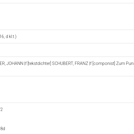
, d kl.t.)
 JOHANN |f [tekstdichter] SCHUBERT, FRANZ |f [componist] Zum Pun
f2
08d