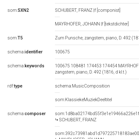
som:
SXN2
SCHUBERT, FRANZ |f [componist]
MAYRHOFER, JOHANN |f [tekstdichter]
som:
T5
Zum Punsche, zangstem, piano, D. 492 (1816
100675
schema:
identifier
schema:
keywords
100675 108481 174453 174454 MAYRHOFER,
zangstem, piano, D. 492 (1816, d kl.t.)
rdf:
type
schema:MusicComposition
som:KlassiekeMuziekDeeltitel
schema:
composer
som:1d8ba02174bd55f3e1e19466a226e1
SCHUBERT, FRANZ
som:392c73981abd1d797225718183ae0