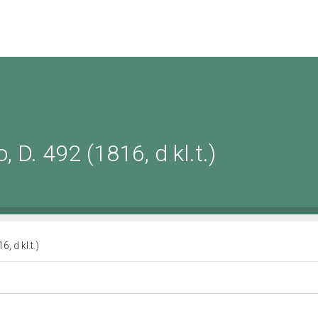
D. 492 (1816, d kl.t.)
, d kl.t.)