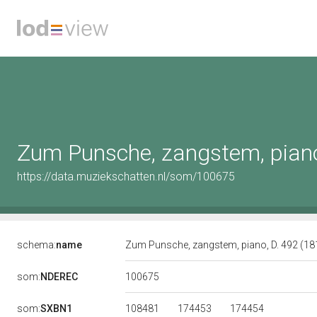
Zum Punsche, zangstem, piano, 
https://data.muziekschatten.nl/som/100675
schema:
name
Zum Punsche, zangstem, piano, D. 492 (1816
100675
som:
NDEREC
108481
174453
174454
som:
SXBN1