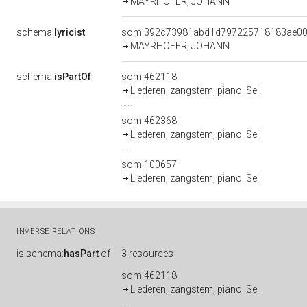
MAYRHOFER, JOHANN
schema:
lyricist
som:392c73981abd1d797225718183ae0
MAYRHOFER, JOHANN
schema:
isPartOf
som:462118
Liederen, zangstem, piano. Sel.
som:462368
Liederen, zangstem, piano. Sel.
som:100657
Liederen, zangstem, piano. Sel.
INVERSE RELATIONS
is
schema:
hasPart
of
3 resources
som:462118
Liederen, zangstem, piano. Sel.