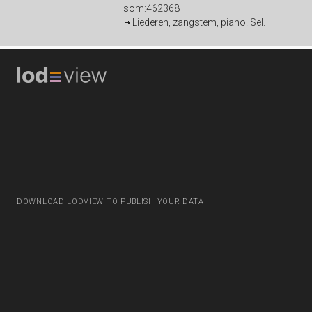
som:462368
Liederen, zangstem, piano. Sel.
DOWNLOAD LODVIEW TO PUBLISH YOUR DATA