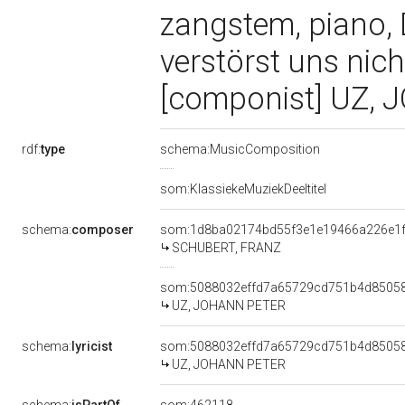
zangstem, piano, D
verstörst uns nic
[componist] UZ, J
rdf:
type
schema:MusicComposition
som:KlassiekeMuziekDeeltitel
schema:
composer
som:1d8ba02174bd55f3e1e19466a226e1
SCHUBERT, FRANZ
som:5088032effd7a65729cd751b4d8505
UZ, JOHANN PETER
schema:
lyricist
som:5088032effd7a65729cd751b4d8505
UZ, JOHANN PETER