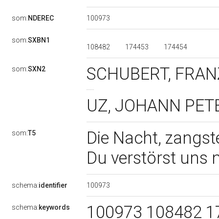
100973
som:
NDEREC
som:
SXBN1
108482
174453
174454
SCHUBERT, FRANZ
som:
SXN2
UZ, JOHANN PETER 
Die Nacht, zangste
som:
T5
Du verstörst uns 
100973
schema:
identifier
100973 108482 17
schema:
keywords