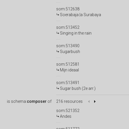
som:512638
Soerabaja |a Surabaya
som:513452
Singing in the rain
som:513490
Sugarbush
som:512581
Mijn ideaal
som:513491
Sugar bush (2e arr.)
is
schema:
composer
of
216 resources
som:521352
Andes