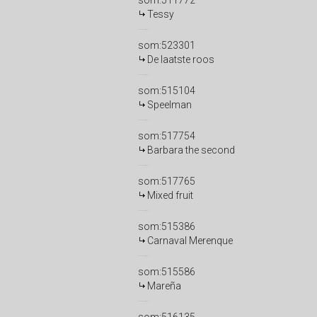
som:511772
Tessy
som:523301
De laatste roos
som:515104
Speelman
som:517754
Barbara the second
som:517765
Mixed fruit
som:515386
Carnaval Merenque
som:515586
Mareña