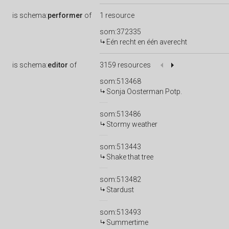
is
schema:
performer
of
1 resource
som:372335
Eén recht en één averecht
is
schema:
editor
of
3159 resources
som:513468
Sonja Oosterman Potp.
som:513486
Stormy weather
som:513443
Shake that tree
som:513482
Stardust
som:513493
Summertime