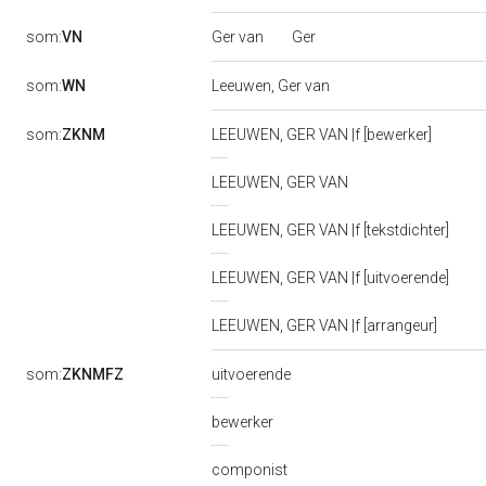
Ger van
Ger
som:
VN
som:
WN
Leeuwen, Ger van
som:
ZKNM
LEEUWEN, GER VAN |f [bewerker]
LEEUWEN, GER VAN
LEEUWEN, GER VAN |f [tekstdichter]
LEEUWEN, GER VAN |f [uitvoerende]
LEEUWEN, GER VAN |f [arrangeur]
som:
ZKNMFZ
uitvoerende
bewerker
componist