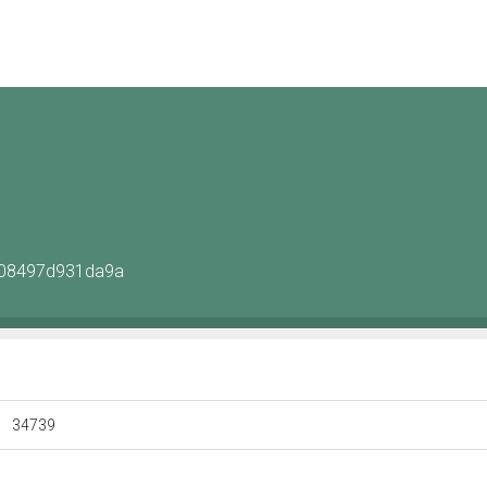
1a08497d931da9a
34739