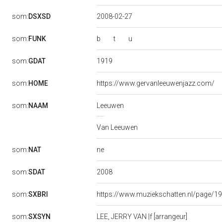
som:
DSXSD
2008-02-27
b
t
u
som:
FUNK
1919
som:
GDAT
som:
HOME
https://www.gervanleeuwenjazz.com/
som:
NAAM
Leeuwen
Van Leeuwen
ne
som:
NAT
2008
som:
SDAT
som:
SXBRI
https://www.muziekschatten.nl/page/1
som:
SXSYN
LEE, JERRY VAN |f [arrangeur]