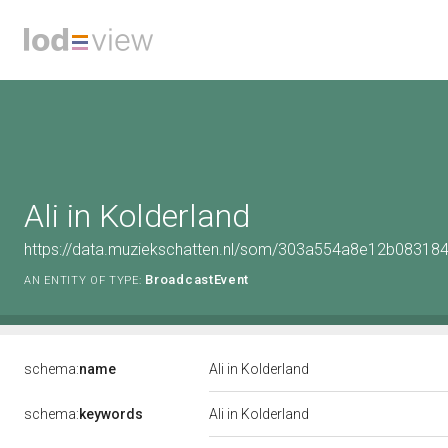
Ali in Kolderland
https://data.muziekschatten.nl/som/303a554a8e12b0831
BroadcastEvent
AN ENTITY OF TYPE:
schema:
name
Ali in Kolderland
schema:
keywords
Ali in Kolderland