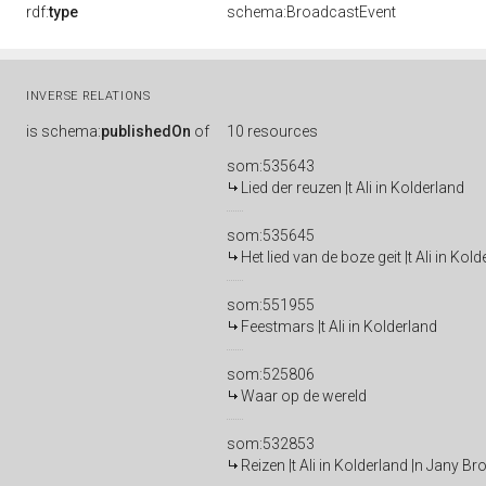
rdf:
type
schema:BroadcastEvent
INVERSE RELATIONS
is
schema:
publishedOn
of
10 resources
som:535643
Lied der reuzen |t Ali in Kolderland
som:535645
Het lied van de boze geit |t Ali in Kol
som:551955
Feestmars |t Ali in Kolderland
som:525806
Waar op de wereld
som:532853
Reizen |t Ali in Kolderland |n Jany Br