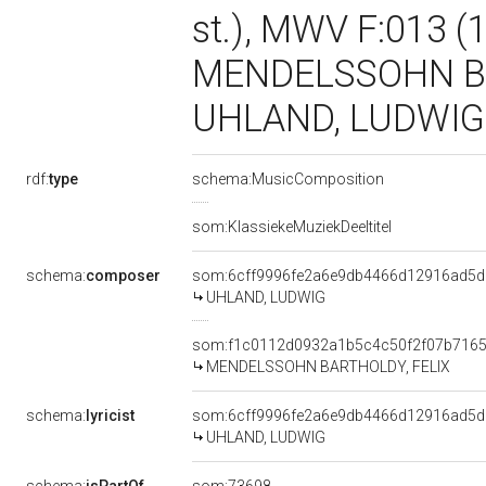
st.), MWV F:013 (1
MENDELSSOHN BAR
UHLAND, LUDWIG |f
rdf:
type
schema:MusicComposition
som:KlassiekeMuziekDeeltitel
schema:
composer
som:6cff9996fe2a6e9db4466d12916ad5d
UHLAND, LUDWIG
som:f1c0112d0932a1b5c4c50f2f07b716
MENDELSSOHN BARTHOLDY, FELIX
schema:
lyricist
som:6cff9996fe2a6e9db4466d12916ad5d
UHLAND, LUDWIG