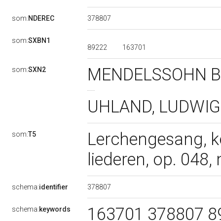
378807
som:
NDEREC
som:
SXBN1
89222
163701
MENDELSSOHN BAR
som:
SXN2
UHLAND, LUDWIG |f
Lerchengesang, ko
som:
T5
liederen, op. 048, 
378807
schema:
identifier
163701 378807 89
schema:
keywords