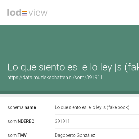
Lo que siento es le lo ley |s (f
https://data.muziekschatten.nl/som/391911
schema:
name
Lo que siento es le lo ley |s (fake book)
391911
som:
NDEREC
som:
TMV
Dagoberto González