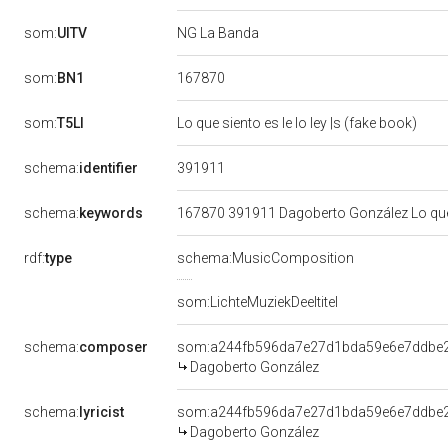
som:
UITV
NG La Banda
167870
som:
BN1
som:
T5LI
Lo que siento es le lo ley |s (fake book)
391911
schema:
identifier
schema:
keywords
167870 391911 Dagoberto González Lo que s
rdf:
type
schema:MusicComposition
som:LichteMuziekDeeltitel
schema:
composer
som:a244fb596da7e27d1bda59e6e7ddbe
Dagoberto González
schema:
lyricist
som:a244fb596da7e27d1bda59e6e7ddbe
Dagoberto González