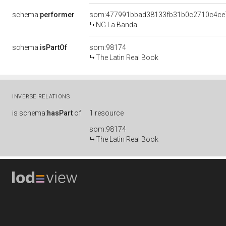
schema:
performer
som:477991bbad38133fb31b0c2710c4ce
NG La Banda
schema:
isPartOf
som:98174
The Latin Real Book
INVERSE RELATIONS
is
schema:
hasPart
of
1 resource
som:98174
The Latin Real Book