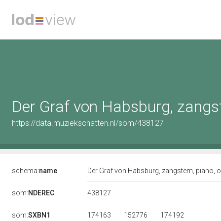
Der Graf von Habsburg, zangste
https://data.muziekschatten.nl/som/438127
schema:
name
Der Graf von Habsburg, zangstem, piano, op
438127
som:
NDEREC
174163
152776
174192
som:
SXBN1