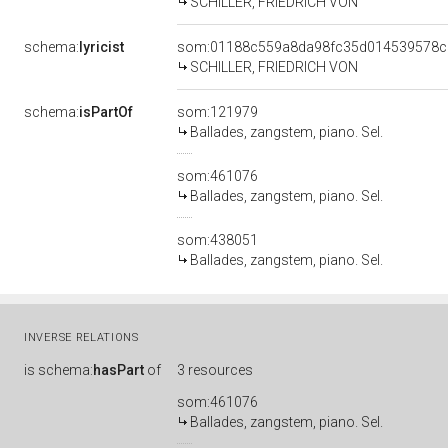
SCHILLER, FRIEDRICH VON
schema:
lyricist
som:01188c559a8da98fc35d014539578c
SCHILLER, FRIEDRICH VON
schema:
isPartOf
som:121979
Ballades, zangstem, piano. Sel.
som:461076
Ballades, zangstem, piano. Sel.
som:438051
Ballades, zangstem, piano. Sel.
INVERSE RELATIONS
is
schema:
hasPart
of
3 resources
som:461076
Ballades, zangstem, piano. Sel.