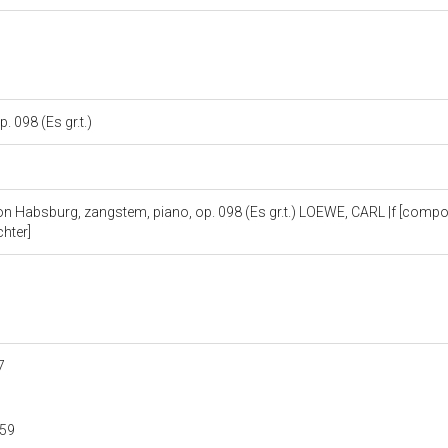
. 098 (Es gr.t.)
Habsburg, zangstem, piano, op. 098 (Es gr.t.) LOEWE, CARL |f [compo
chter]
7
59