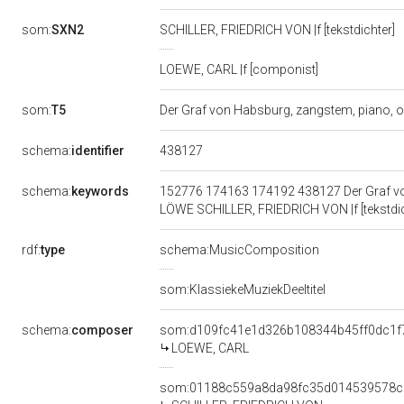
som:
SXN2
SCHILLER, FRIEDRICH VON |f [tekstdichter]
LOEWE, CARL |f [componist]
som:
T5
Der Graf von Habsburg, zangstem, piano, op
438127
schema:
identifier
schema:
keywords
152776 174163 174192 438127 Der Graf von 
LÖWE SCHILLER, FRIEDRICH VON |f [tekstdi
rdf:
type
schema:MusicComposition
som:KlassiekeMuziekDeeltitel
schema:
composer
som:d109fc41e1d326b108344b45ff0dc1f
LOEWE, CARL
som:01188c559a8da98fc35d014539578c