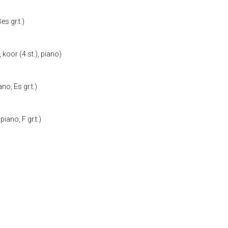
es gr.t.)
 koor (4 st.), piano)
no, Es gr.t.)
iano, F gr.t.)