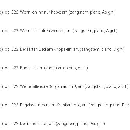
.), op. 022. Wenn ich ihn nur habe; arr. (zangstem, piano, As gr.t.)
.), op. 022. Wenn alle untreu werden; arr. (zangstem, piano, A gr.t.)
), op. 022. Der Hirten Lied am Krippelein; arr. (zangstem, piano, C gr.t.)
), op. 022. Busslied; arr. (zangstem, piano, e kl.t.)
), op. 022. Werfet alle eure Sorgen auf ihn!; arr. (zangstem, piano, a kl.t.)
.), op. 022. Engelsstimmen am Krankenbette; arr. (zangstem, piano, E gr.t
), op. 022. Der nahe Retter; arr. (zangstem, piano, Des gr.t.)