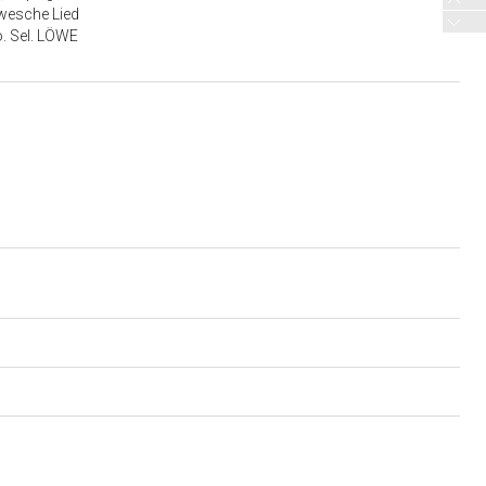
ewesche Lied
o. Sel. LÖWE