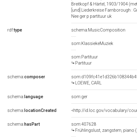
Breitkopf & Härtel, 1903/1904 (met
[und] Liederkreise Farnborough : 
Nee ger p partituur uk
rdf:
type
schema:MusicComposition
som:KlassiekeMuziek
som:Partituur
Partituur
schema:
composer
som:d109fc41e1d326b108344b45
LOEWE, CARL
schema:
language
som:ger
schema:
locationCreated
<http://id.loc.gov/vocabulary/cou
schema:
hasPart
som:407628
Frühlingslust, zangstem, piano (G