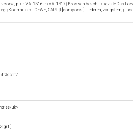
 voorw., pl.nr. V.A. 1816 en V.A. 1817) Bron van beschr.: rugzijde Das Lo
Gregg Koormuziek LOEWE, CARL |f [componist] Liederen, zangstem, pian
ff0dc1f7
ntries/uk>
 gr.t.)