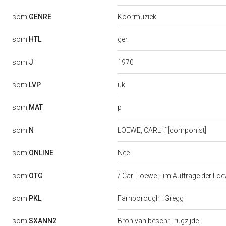
som:
GENRE
Koormuziek
ger
som:
HTL
1970
som:
J
uk
som:
LVP
p
som:
MAT
som:
N
LOEWE, CARL |f [componist]
Nee
som:
ONLINE
som:
OTG
/ Carl Loewe ; [im Auftrage der 
som:
PKL
Farnborough : Gregg
som:
SXANN2
Bron van beschr.: rugzijde