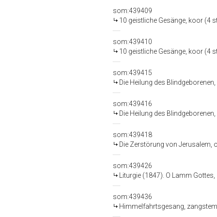
som:439409
10 geistliche Gesänge, koor (4 st
som:439410
10 geistliche Gesänge, koor (4 st.
som:439415
Die Heilung des Blindgeborenen, o
som:439416
Die Heilung des Blindgeborenen, o
som:439418
Die Zerstörung von Jerusalem, op
som:439426
Liturgie (1847). O Lamm Gottes, 
som:439436
Himmelfahrtsgesang, zangstem, p