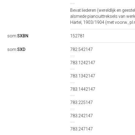
Bevat liederen (wereldlijk en gee
alsmede pianouittreksels van werke
Härtel, 1903/1904 (met voorw., pl.n
152781
som:
SXBN
som:
SXD
782.542147
783.1242147
783.1342147
783.1442147
783.225147
783.242147
783.247147