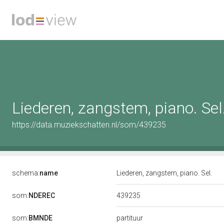
Liederen, zangstem, piano. Sel
https://data.muziekschatten.nl/som/439235
schema:
name
Liederen, zangstem, piano. Sel.
439235
som:
NDEREC
som:
BMNDE
partituur