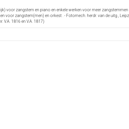
stelijk) voor zangstem en piano en enkele werken voor meer zangstemmen
n voor zangstem(men) en orkest . - Fotomech. herdr. van de uitg., Leipzi
r. V.A. 1816 en V.A. 1817)