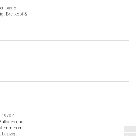
 en piano
g : Breitkopf &
1 1970 4
alladen und
ngstemmen en
Leipzig :