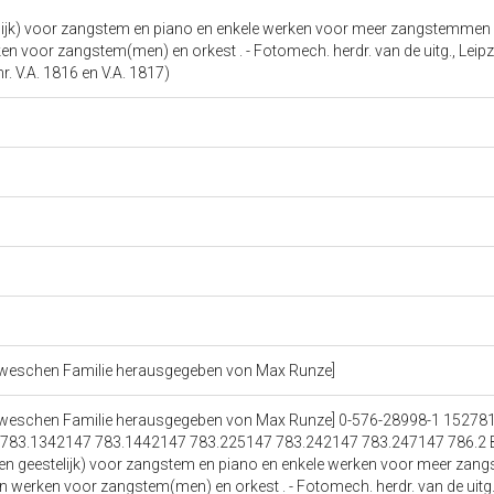
stelijk) voor zangstem en piano en enkele werken voor meer zangstemmen
n voor zangstem(men) en orkest . - Fotomech. herdr. van de uitg., Leipzi
r. V.A. 1816 en V.A. 1817)
Loeweschen Familie herausgegeben von Max Runze]
Loeweschen Familie herausgegeben von Max Runze] 0-576-28998-1 15278
783.1342147 783.1442147 783.225147 783.242147 783.247147 786.2 B
k en geestelijk) voor zangstem en piano en enkele werken voor meer za
 werken voor zangstem(men) en orkest . - Fotomech. herdr. van de uitg., 