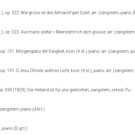
.), op. 022. Wie gross ist des Allmächt'gen Güte!; arr. (zangstem, piano, B
), op. 022. Ave maris stella! = Meerstern! ich dich grüsse; arr. (zangstem,
p. 131. Morgenglanz der Ewigkeit, koor (4 st.), piano; arr. (zangstem, pia
p. 131. O Jesu Christe, wahres Licht, koor (4 st.), piano; arr. (zangstem, p
. 030 (1829). Der Heiland ist für uns gestorben, zangstem, orkest. Pu.
zangstem, piano (d kl.t.)
iano (D gr.t.)