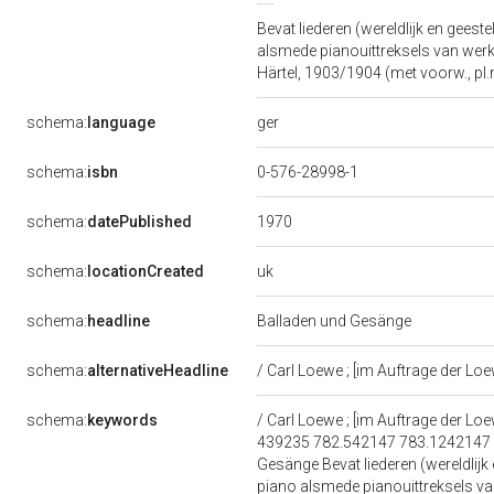
Bevat liederen (wereldlijk en gee
alsmede pianouittreksels van werke
Härtel, 1903/1904 (met voorw., pl.n
ger
schema:
language
schema:
isbn
0-576-28998-1
1970
schema:
datePublished
uk
schema:
locationCreated
schema:
headline
Balladen und Gesänge
schema:
alternativeHeadline
/ Carl Loewe ; [im Auftrage der 
schema:
keywords
/ Carl Loewe ; [im Auftrage der 
439235 782.542147 783.1242147 
Gesänge Bevat liederen (wereldlij
piano alsmede pianouittreksels van