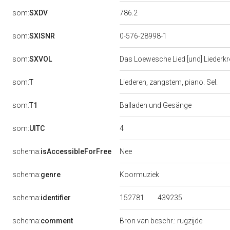
786.2
som:
SXDV
som:
SXISNR
0-576-28998-1
som:
SXVOL
Das Loewesche Lied [und] Liederkr
som:
T
Liederen, zangstem, piano. Sel.
som:
T1
Balladen und Gesänge
4
som:
UITC
Nee
schema:
isAccessibleForFree
schema:
genre
Koormuziek
152781
439235
schema:
identifier
schema:
comment
Bron van beschr.: rugzijde