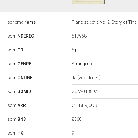
schema:
name
Piano selectie No. 2. Story of Tina
517958
som:
NDEREC
5 p.
som:
COL
som:
GENRE
Arrangement
som:
ONLINE
Ja (voor leden)
som:
SOMID
SOM-013897
som:
ARR
CLEBER, JOS
8060
som:
BN3
9
som:
HG