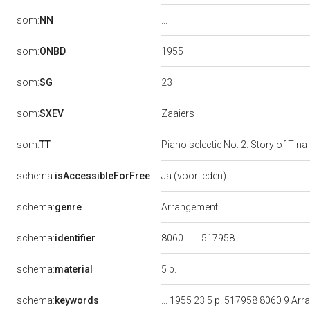
...
som:
NN
1955
som:
ONBD
23
som:
SG
Zaaiers
som:
SXEV
som:
TT
Piano selectie No. 2. Story of Tina
schema:
isAccessibleForFree
Ja (voor leden)
schema:
genre
Arrangement
8060
517958
schema:
identifier
5 p.
schema:
material
schema:
keywords
... 1955 23 5 p. 517958 8060 9 Ar