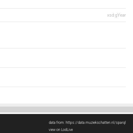
xsd:gYear
data from:
https://data.muziekschatten.nl/sparql
view on LodLive