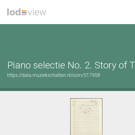
Piano selectie No. 2. Story of 
https://data.muziekschatten.nl/som/517958