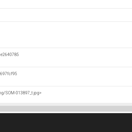
9e2640785
697fcf95
img/SOM-013897_t.jpg>