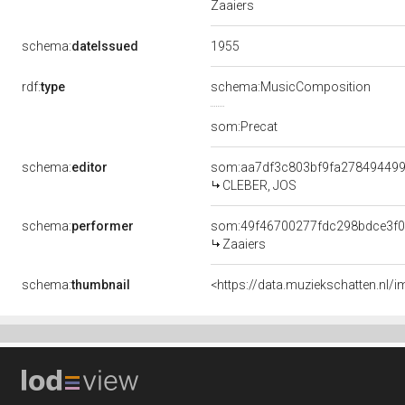
Zaaiers
1955
schema:
dateIssued
rdf:
type
schema:MusicComposition
som:Precat
schema:
editor
som:aa7df3c803bf9fa27849449
CLEBER, JOS
schema:
performer
som:49f46700277fdc298bdce3f0
Zaaiers
schema:
thumbnail
<https://data.muziekschatten.nl/