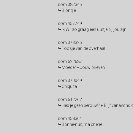
som:382345
Blondje
som:457749
'k Wil zo graag een uurtje bij jou zijn!
som:373325
Toosje van de overhaal
som:622687
Moeder + Jouw brieven
som:370049
Chiquita
som:612262
Heb je geen berouw? + Blijf vanavond
som:458364
Bonne-nuit, ma chérie