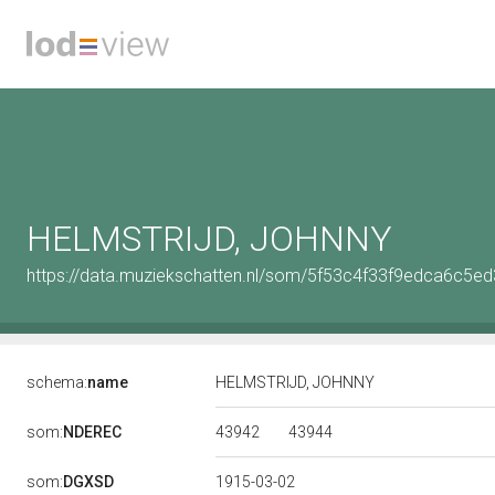
HELMSTRIJD, JOHNNY
https://data.muziekschatten.nl/som/5f53c4f33f9edca6c5e
schema:
name
HELMSTRIJD, JOHNNY
43942
43944
som:
NDEREC
som:
DGXSD
1915-03-02