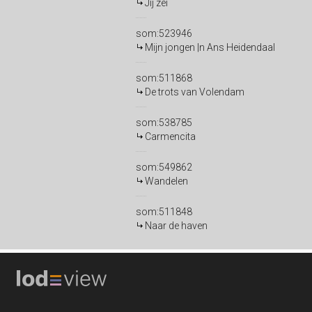
Jij zei
som:523946
Mijn jongen |n Ans Heidendaal
som:511868
De trots van Volendam
som:538785
Carmencita
som:549862
Wandelen
som:511848
Naar de haven