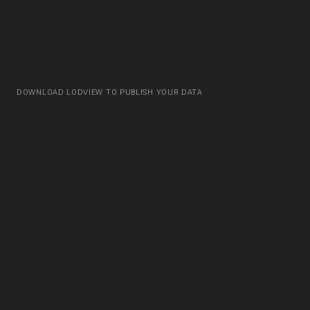
DOWNLOAD LODVIEW TO PUBLISH YOUR DATA