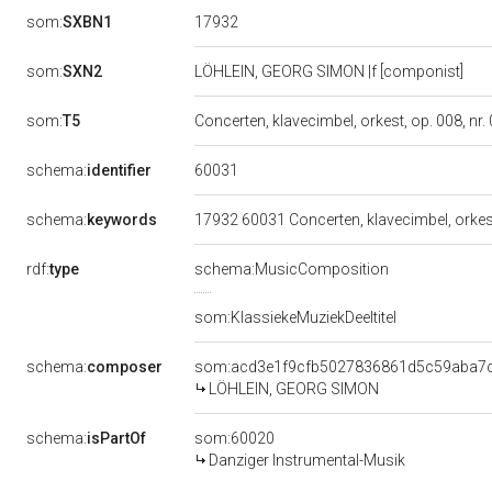
17932
som:
SXBN1
som:
SXN2
LÖHLEIN, GEORG SIMON |f [componist]
som:
T5
Concerten, klavecimbel, orkest, op. 008, nr. 0
60031
schema:
identifier
schema:
keywords
17932 60031 Concerten, klavecimbel, orkest
rdf:
type
schema:MusicComposition
som:KlassiekeMuziekDeeltitel
schema:
composer
som:acd3e1f9cfb5027836861d5c59aba7
LÖHLEIN, GEORG SIMON
schema:
isPartOf
som:60020
Danziger Instrumental-Musik