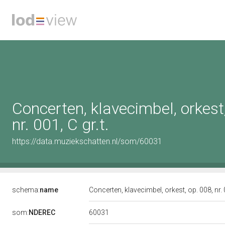
Concerten, klavecimbel, orkest,
nr. 001, C gr.t.
https://data.muziekschatten.nl/som/60031
schema:
name
Concerten, klavecimbel, orkest, op. 008, nr. 0
60031
som:
NDEREC