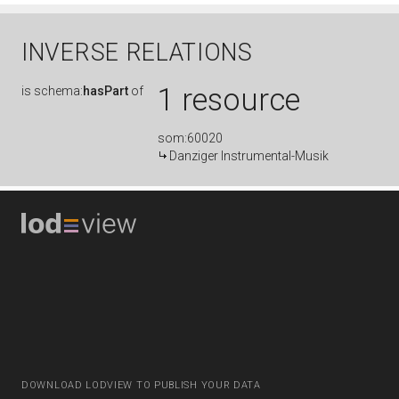
INVERSE RELATIONS
1 resource
is
schema:
hasPart
of
som:60020
Danziger Instrumental-Musik
DOWNLOAD LODVIEW TO PUBLISH YOUR DATA