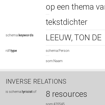
op een thema v
tekstdichter
LEEUW, TON DE
schema:
keywords
rdf:
type
schema:Person
som:Naam
INVERSE RELATIONS
8 resources
is
schema:
lyricist
of
som:420545