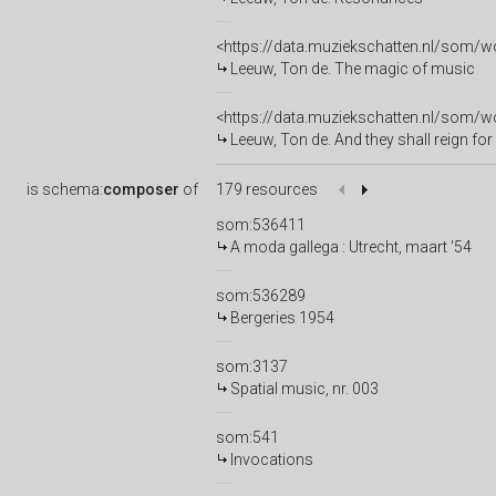
<https://data.muziekschatten.nl/som
Leeuw, Ton de. The magic of music
<https://data.muziekschatten.nl/som
Leeuw, Ton de. And they shall reign for
is
schema:
composer
of
179 resources
som:536411
A moda gallega : Utrecht, maart '54
som:536289
Bergeries 1954
som:3137
Spatial music, nr. 003
som:541
Invocations