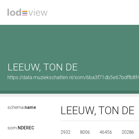
LEEUW, TON DE
https://data.muziekschatten.nl/som/6ba3f71db5e67bdffb8
LEEUW, TON DE
schema:
name
som:
NDEREC
2932
8006
46456
20286