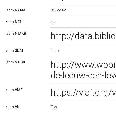
De Leeuw
som:
NAAM
ne
som:
NAT
http://data.bibl
som:
NTAKB
1996
som:
SDAT
http://www.woo
som:
SXBRI
de-leeuw-een-le
https://viaf.org
som:
VIAF
Ton
som:
VN