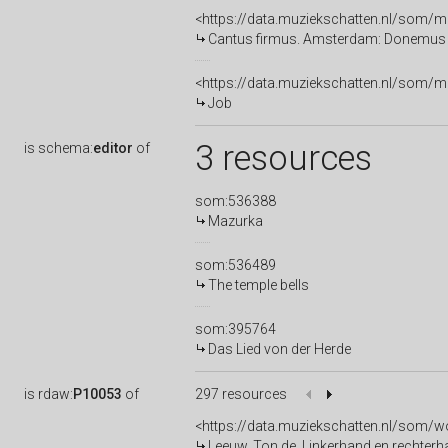
<https://data.muziekschatten.nl/som/
Cantus firmus. Amsterdam: Donemus
<https://data.muziekschatten.nl/som/
Job
3 resources
is
schema:
editor
of
som:536388
Mazurka
som:536489
The temple bells
som:395764
Das Lied von der Herde
is
rdaw:
P10053
of
297 resources
<https://data.muziekschatten.nl/so
Leeuw, Ton de. Linkerhand en rechter