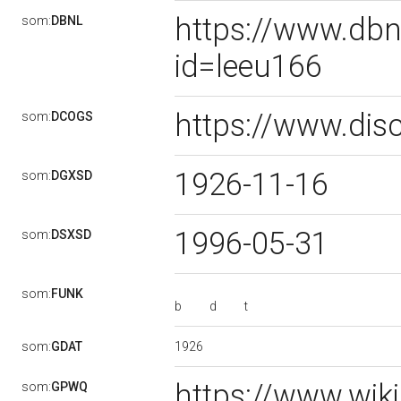
https://www.dbn
som:
DBNL
id=leeu166
https://www.dis
som:
DCOGS
1926-11-16
som:
DGXSD
1996-05-31
som:
DSXSD
som:
FUNK
b
d
t
1926
som:
GDAT
https://www.wik
som:
GPWQ