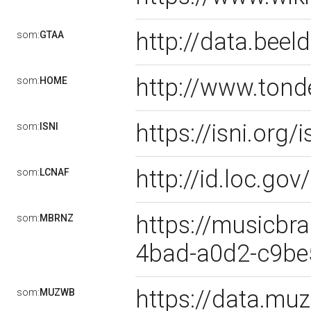
http://data.bee
som:
GTAA
http://www.tond
som:
HOME
https://isni.or
som:
ISNI
http://id.loc.g
som:
LCNAF
https://musicbra
som:
MBRNZ
4bad-a0d2-c9b
https://data.m
som:
MUZWB