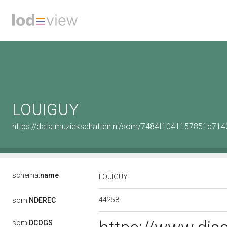
LOUIGUY
https://data.muziekschatten.nl/som/7484f1041157851c714
schema:
name
LOUIGUY
44258
som:
NDEREC
som:
DCOGS