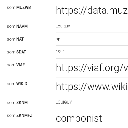
https://data.m
som:
MUZWB
Louiguy
som:
NAAM
sp
som:
NAT
1991
som:
SDAT
https://viaf.org
som:
VIAF
https://www.wik
som:
WIKID
LOUIGUY
som:
ZKNM
componist
som:
ZKNMFZ