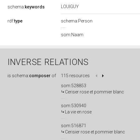
LOUIGUY
schema:
keywords
rdf:
type
schema:Person
som:Naam
INVERSE RELATIONS
is
schema:
composer
of
115 resources
som:528853
Ceriser rose et pommier blanc
som:530940
La vie en rose
som:516871
Cerisier rose et pommier blanc