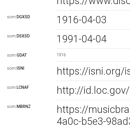
https://www.dis
1916-04-03
som:
DGXSD
1991-04-04
som:
DSXSD
1916
som:
GDAT
https://isni.or
som:
ISNI
http://id.loc.g
som:
LCNAF
https://musicbra
som:
MBRNZ
4a0c-b5e3-98a