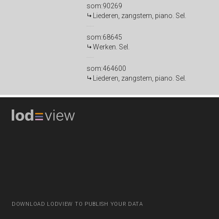
som:90269
Liederen, zangstem, piano. Sel.
som:68645
Werken. Sel.
som:464600
Liederen, zangstem, piano. Sel.
DOWNLOAD LODVIEW TO PUBLISH YOUR DATA