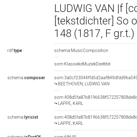
LUDWIG VAN |f [c
[tekstdichter] So
148 (1817, F gr.t.)
rdf:
type
schema:MusicComposition
som:KlassiekeMuziekDeeltitel
schema:
composer
som:3a0cf23044ffd5d2aaf849dfdd96a54
BEETHOVEN, LUDWIG VAN
som:408d5fa87b8196638f572257808de8
LAPPE, KARL
schema:
lyricist
som:408d5fa87b8196638f572257808de8
LAPPE, KARL