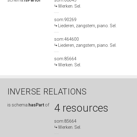
schema:
isPartOf
som:68645
Werken. Sel.
som:90269
Liederen, zangstem, piano. Sel.
som:464600
Liederen, zangstem, piano. Sel.
som:85664
Werken. Sel.
INVERSE RELATIONS
4 resources
is
schema:
hasPart
of
som:85664
Werken. Sel.