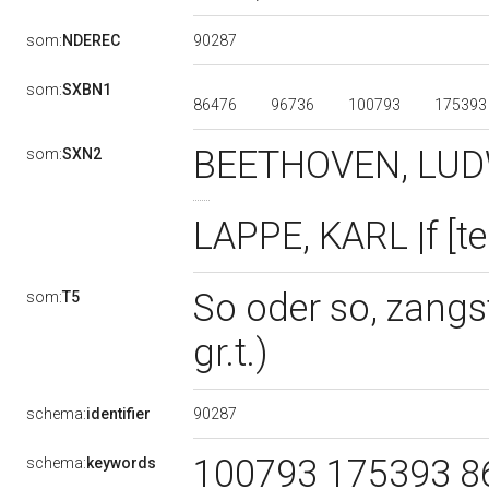
90287
som:
NDEREC
som:
SXBN1
86476
96736
100793
17539
BEETHOVEN, LUDW
som:
SXN2
LAPPE, KARL |f [te
So oder so, zangs
som:
T5
gr.t.)
90287
schema:
identifier
100793 175393 8
schema:
keywords