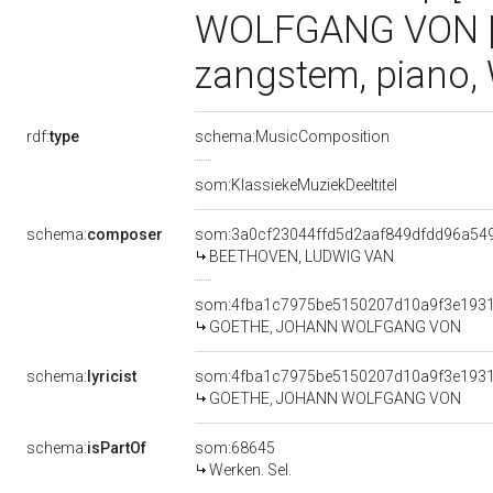
WOLFGANG VON |f 
zangstem, piano, 
rdf:
type
schema:MusicComposition
som:KlassiekeMuziekDeeltitel
schema:
composer
som:3a0cf23044ffd5d2aaf849dfdd96a54
BEETHOVEN, LUDWIG VAN
som:4fba1c7975be5150207d10a9f3e193
GOETHE, JOHANN WOLFGANG VON
schema:
lyricist
som:4fba1c7975be5150207d10a9f3e193
GOETHE, JOHANN WOLFGANG VON
schema:
isPartOf
som:68645
Werken. Sel.