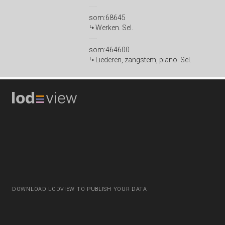
som:68645
Werken. Sel.
som:464600
Liederen, zangstem, piano. Sel.
DOWNLOAD LODVIEW TO PUBLISH YOUR DATA