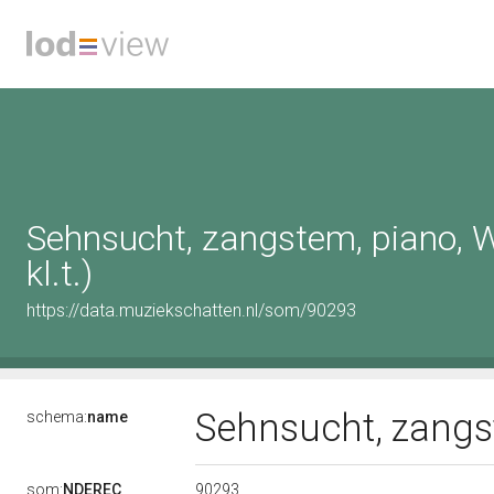
Sehnsucht, zangstem, piano, 
kl.t.)
https://data.muziekschatten.nl/som/90293
Sehnsucht, zangst
schema:
name
90293
som:
NDEREC