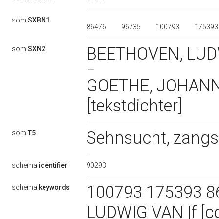
som:
SXBN1
86476
96735
100793
17539
BEETHOVEN, LUDW
som:
SXN2
GOETHE, JOHANN
[tekstdichter]
Sehnsucht, zangst
som:
T5
90293
schema:
identifier
100793 175393 8
schema:
keywords
LUDWIG VAN |f [