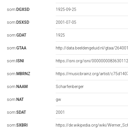
som:
DGXSD
1925-09-25
som:
DSXSD
2001-07-05
1925
som:
GDAT
som:
GTAA
http://data.beeldengeluid.nl/gtaa/26400
som:
ISNI
https://isni.org/isni/000000008363011
som:
MBRNZ
https://musicbrainz.org/artist/c75d1
som:
NAAM
Scharfenberger
gw
som:
NAT
2001
som:
SDAT
som:
SXBRI
https://de.wikipedia.org/wiki/Werner_S