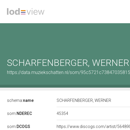
SCHARFENBERGER, WERNER
https://data.muziekschatten.nl/som/95c5721c7384703581
schema:
name
SCHARFENBERGER, WERNER
45354
som:
NDEREC
som:
DCOGS
https://www.discogs.com/artist/56489