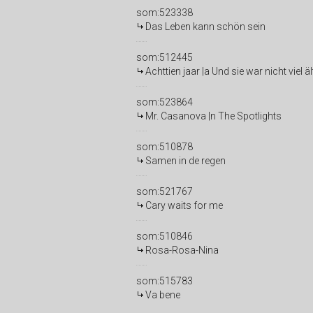
som:523338
Das Leben kann schön sein
som:512445
Achttien jaar |a Und sie war nicht viel 
som:523864
Mr. Casanova |n The Spotlights
som:510878
Samen in de regen
som:521767
Cary waits for me
som:510846
Rosa-Rosa-Nina
som:515783
Va bene