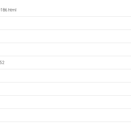
e186.html
852