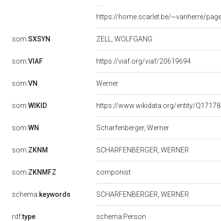
https://home.scarlet.be/~vanherre/pag
som:
SXSYN
ZELL, WOLFGANG
som:
VIAF
https://viaf.org/viaf/20619694
Werner
som:
VN
som:
WIKID
https://www.wikidata.org/entity/Q1717
som:
WN
Scharfenberger, Werner
som:
ZKNM
SCHARFENBERGER, WERNER
som:
ZKNMFZ
componist
schema:
keywords
SCHARFENBERGER, WERNER
rdf:
type
schema:Person