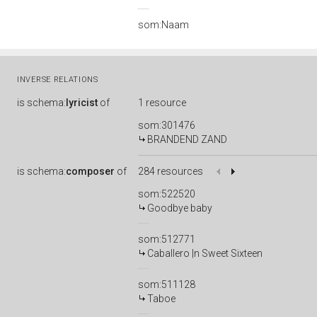
som:Naam
INVERSE RELATIONS
is
schema:
lyricist
of
1 resource
som:301476
BRANDEND ZAND
is
schema:
composer
of
284 resources
som:522520
Goodbye baby
som:512771
Caballero |n Sweet Sixteen
som:511128
Taboe