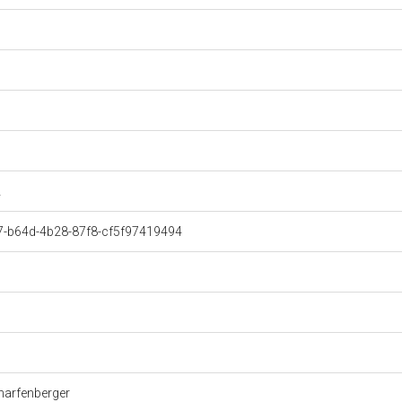
1
2
407-b64d-4b28-87f8-cf5f97419494
charfenberger