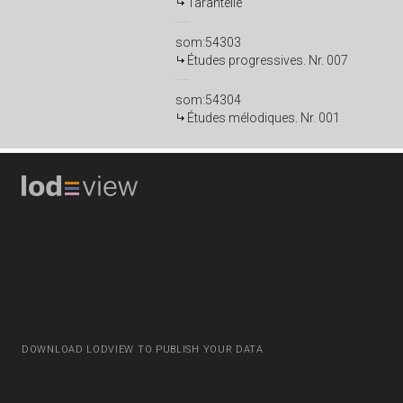
Tarantelle
som:54303
Études progressives. Nr. 007
som:54304
Études mélodiques. Nr. 001
DOWNLOAD LODVIEW TO PUBLISH YOUR DATA