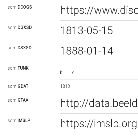
https://www.dis
som:
DCOGS
1813-05-15
som:
DGXSD
1888-01-14
som:
DSXSD
som:
FUNK
b
d
1813
som:
GDAT
http://data.bee
som:
GTAA
https://imslp.or
som:
IMSLP