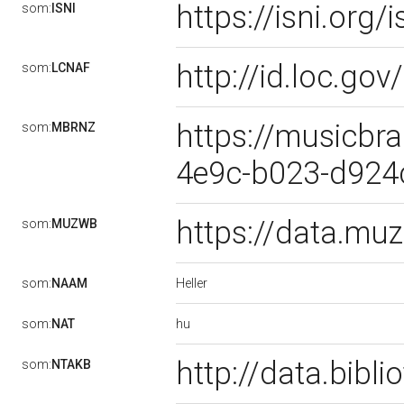
https://isni.or
som:
ISNI
http://id.loc.g
som:
LCNAF
https://musicbra
som:
MBRNZ
4e9c-b023-d92
https://data.m
som:
MUZWB
Heller
som:
NAAM
hu
som:
NAT
http://data.bibl
som:
NTAKB