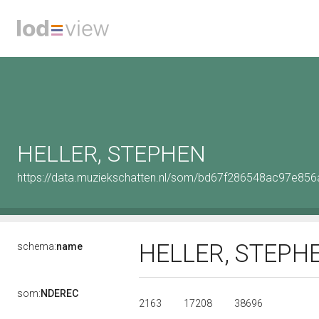
HELLER, STEPHEN
https://data.muziekschatten.nl/som/bd67f286548ac97e8
HELLER, STEPH
schema:
name
som:
NDEREC
2163
17208
38696