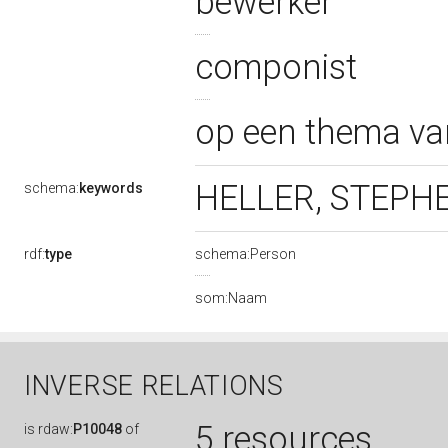
bewerker
componist
op een thema v
HELLER, STEPH
schema:
keywords
rdf:
type
schema:Person
som:Naam
INVERSE RELATIONS
5 resources
is
rdaw:
P10048
of