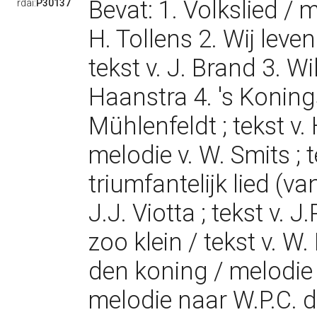
Bevat: 1. Volkslied / m
rdai:
P30137
H. Tollens 2. Wij leven
tekst v. J. Brand 3. Wi
Haanstra 4. 's Koning
Mühlenfeldt ; tekst v. 
melodie v. W. Smits ; t
triumfantelijk lied (va
J.J. Viotta ; tekst v. J
zoo klein / tekst v. W
den koning / melodie 
melodie naar W.P.C. d