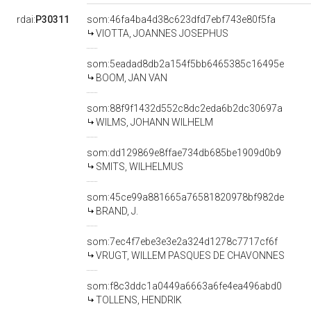
rdai:
P30311
som:46fa4ba4d38c623dfd7ebf743e80f5fa
VIOTTA, JOANNES JOSEPHUS
som:5eadad8db2a154f5bb6465385c16495e
BOOM, JAN VAN
som:88f9f1432d552c8dc2eda6b2dc30697a
WILMS, JOHANN WILHELM
som:dd129869e8ffae734db685be1909d0b9
SMITS, WILHELMUS
som:45ce99a881665a76581820978bf982de
BRAND, J.
som:7ec4f7ebe3e3e2a324d1278c7717cf6f
VRUGT, WILLEM PASQUES DE CHAVONNES
som:f8c3ddc1a0449a6663a6fe4ea496abd0
TOLLENS, HENDRIK