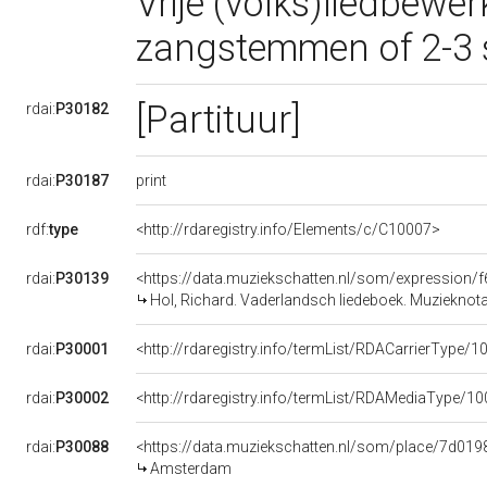
Vrije (volks)liedbewer
zangstemmen of 2-3 
[Partituur]
rdai:
P30182
print
rdai:
P30187
rdf:
type
<http://rdaregistry.info/Elements/c/C10007>
rdai:
P30139
<https://data.muziekschatten.nl/som/expressio
Hol, Richard. Vaderlandsch liedeboek. Muzieknota
rdai:
P30001
<http://rdaregistry.info/termList/RDACarrierType/1
rdai:
P30002
<http://rdaregistry.info/termList/RDAMediaType/1
rdai:
P30088
<https://data.muziekschatten.nl/som/place/7d0
Amsterdam