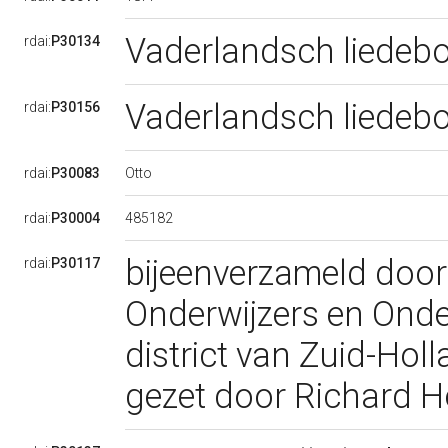
Vaderlandsch liedeb
rdai:
P30134
Vaderlandsch liedeb
rdai:
P30156
Otto
rdai:
P30083
485182
rdai:
P30004
bijeenverzameld door
rdai:
P30117
Onderwijzers en Onde
district van Zuid-Hol
gezet door Richard H