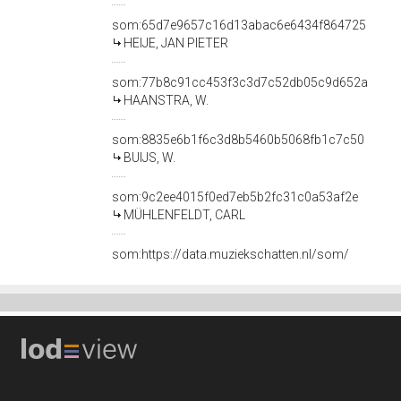
som:65d7e9657c16d13abac6e6434f864725
HEIJE, JAN PIETER
som:77b8c91cc453f3c3d7c52db05c9d652a
HAANSTRA, W.
som:8835e6b1f6c3d8b5460b5068fb1c7c50
BUIJS, W.
som:9c2ee4015f0ed7eb5b2fc31c0a53af2e
MÜHLENFELDT, CARL
som:https://data.muziekschatten.nl/som/