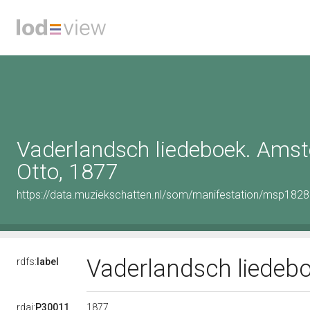
Vaderlandsch liedeboek. Ams
Otto, 1877
https://data.muziekschatten.nl/som/manifestation/msp182
Vaderlandsch liedeb
rdfs:
label
1877
rdai:
P30011