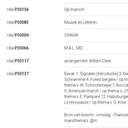
rdai:
P30156
Op marsch
rdai:
P30083
Muziek en Letteren
339668
rdai:
P30004
rdai:
P30066
M.& L. 582
rdai:
P30117
arrangement: Willem Ciere
rdai:
P30137
Bevat: 1. Signalen (Introductie) 2. 
Schrammel 4. Folies bergère / op th
thema v. W. Schootemeijer 7. Bocca
9. American march / op thema v. J.P
thema v. E. Painparé 12. Habsburger
Le rêve passe / op thema v. G. Krier 
Bron van beschr.: omslag. - Pianodi
marsthema's
@nl