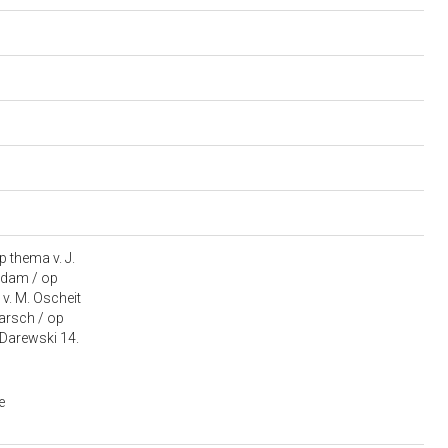
p thema v. J.
erdam / op
v. M. Oscheit
marsch / op
 Darewski 14.
e