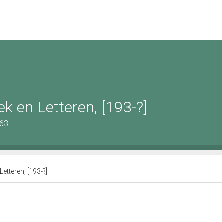
 en Letteren, [193-?]
663
tteren, [193-?]