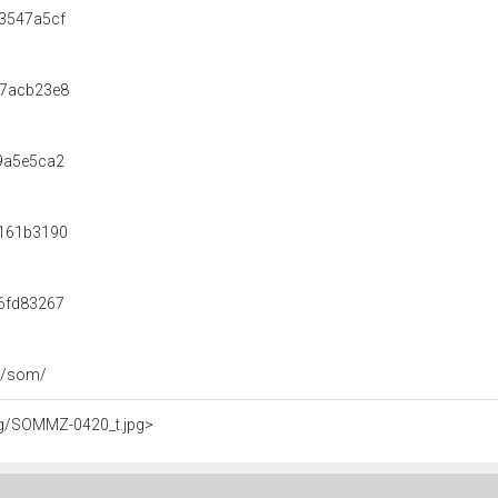
3547a5cf
7acb23e8
9a5e5ca2
161b3190
6fd83267
nl/som/
img/SOMMZ-0420_t.jpg>