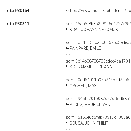
rdai:
P30154
<https://www.muziekschatten.nl/c
rdai:
P30311
som:15ab5f8b353a81f6c1727e35
KRÁL, JOHANN NEPOMUK
som:1dff1015bcabb01675d5edec
PAINPARÉ, EMILE
som:3e14b08738736edee4ba1701
SCHRAMMEL, JOHANN
som:a0ad64011a97b744b3d79c60
OSCHEIT, MAX
som:b946fc701b087c57df6fd58c1
PLOEG, MAURICE VAN
som:15a50e6c5f8b735a7c1083a6
SOUSA, JOHN PHILIP