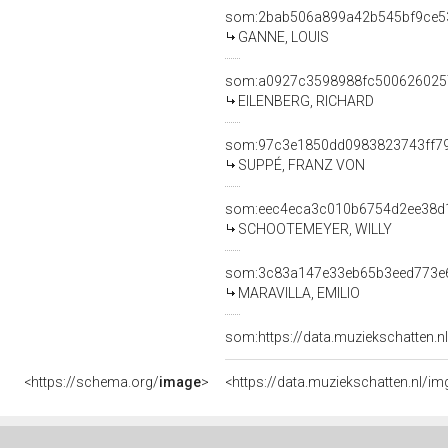
som:2bab506a899a42b545bf9ce5
GANNE, LOUIS
som:a0927c3598988fc500626025
EILENBERG, RICHARD
som:97c3e1850dd0983823743ff7
SUPPÉ, FRANZ VON
som:eec4eca3c010b6754d2ee38d
SCHOOTEMEYER, WILLY
som:3c83a147e33eb65b3eed773e
MARAVILLA, EMILIO
som:https://data.muziekschatten.
<https://schema.org/
image
>
<https://data.muziekschatten.nl/