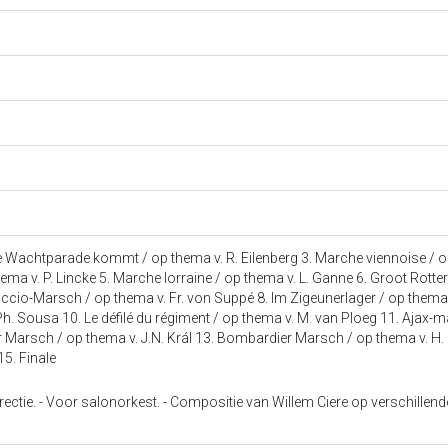
Die Wachtparade kommt / op thema v. R. Eilenberg 3. Marche viennoise / o
ema v. P. Lincke 5. Marche lorraine / op thema v. L. Ganne 6. Groot Rott
ccio-Marsch / op thema v. Fr. von Suppé 8. Im Zigeunerlager / op thema 
h. Sousa 10. Le défilé du régiment / op thema v. M. van Ploeg 11. Ajax-
 Marsch / op thema v. J.N. Král 13. Bombardier Marsch / op thema v. H.
15. Finale
rectie. - Voor salonorkest. - Compositie van Willem Ciere op verschillend