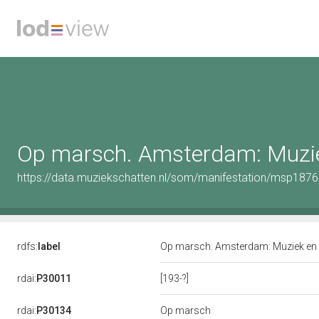
Op marsch. Amsterdam: Muziek
https://data.muziekschatten.nl/som/manifestation/msp187
rdfs:
label
Op marsch. Amsterdam: Muziek en Le
[193-?]
rdai:
P30011
rdai:
P30134
Op marsch