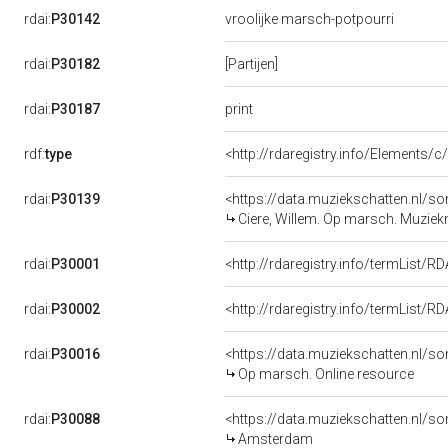
rdai:
P30142
vroolijke marsch-potpourri
rdai:
P30182
[Partijen]
print
rdai:
P30187
rdf:
type
<http://rdaregistry.info/Elements/
rdai:
P30139
<https://data.muziekschatten.nl
Ciere, Willem. Op marsch. Muziek
rdai:
P30001
<http://rdaregistry.info/termList/
rdai:
P30002
<http://rdaregistry.info/termList
rdai:
P30016
<https://data.muziekschatten.nl/
Op marsch. Online resource
rdai:
P30088
<https://data.muziekschatten.nl
Amsterdam