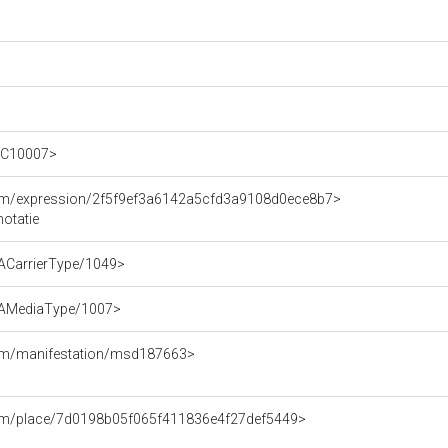
c/C10007>
/som/expression/2f5f9ef3a6142a5cfd3a9108d0ece8b7>
notatie
RDACarrierType/1049>
/RDAMediaType/1007>
som/manifestation/msd187663>
/som/place/7d0198b05f065f411836e4f27def5449>