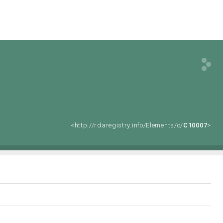
<http://rdaregistry.info/Elements/c/
C10007
>