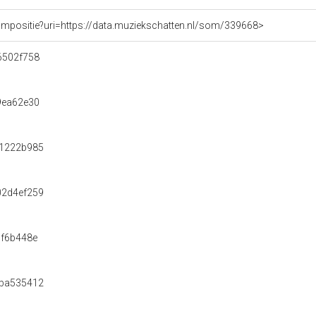
ompositie?uri=https://data.muziekschatten.nl/som/339668>
6502f758
9ea62e30
1222b985
2d4ef259
f6b448e
ba535412