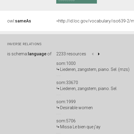
owl:
sameAs
<http://id.loc.gov/vocabulary/iso639-2/
INVERSE RELATIONS
is
schema:
language
of
2233 resources
som:1000
Liederen, zangstem, piano. Sel. (mzs)
som:33670
Liederen, zangstem, piano. Sel.
som:1999
Desirable women
som:5706
Missa Le bien que j'ay