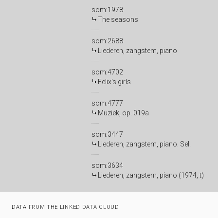
som:1978
The seasons
som:2688
Liederen, zangstem, piano
som:4702
Felix's girls
som:4777
Muziek, op. 019a
som:3447
Liederen, zangstem, piano. Sel.
som:3634
Liederen, zangstem, piano (1974, t)
DATA FROM THE LINKED DATA CLOUD